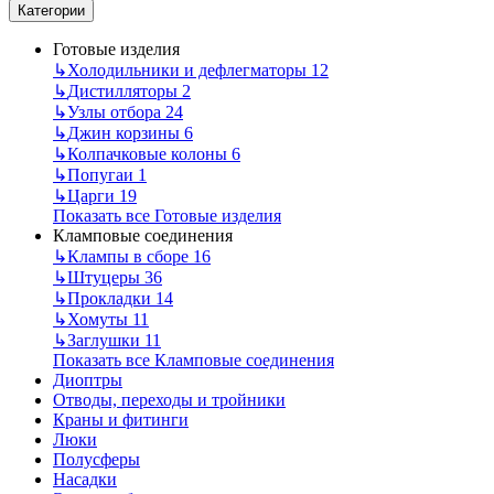
Категории
Готовые изделия
↳
Холодильники и дефлегматоры
12
↳
Дистилляторы
2
↳
Узлы отбора
24
↳
Джин корзины
6
↳
Колпачковые колоны
6
↳
Попугаи
1
↳
Царги
19
Показать все Готовые изделия
Кламповые соединения
↳
Клампы в сборе
16
↳
Штуцеры
36
↳
Прокладки
14
↳
Хомуты
11
↳
Заглушки
11
Показать все Кламповые соединения
Диоптры
Отводы, переходы и тройники
Краны и фитинги
Люки
Полусферы
Насадки