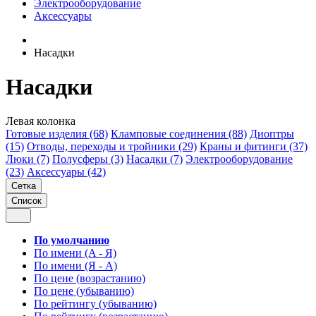
Электрооборудование
Аксессуары
Насадки
Насадки
Левая колонка
Готовые изделия (68)
Кламповые соединения (88)
Диоптры
(15)
Отводы, переходы и тройники (29)
Краны и фитинги (37)
Люки (7)
Полусферы (3)
Насадки (7)
Электрооборудование
(23)
Аксессуары (42)
Сетка
Список
По умолчанию
По имени (A - Я)
По имени (Я - A)
По цене (возрастанию)
По цене (убыванию)
По рейтингу (убыванию)