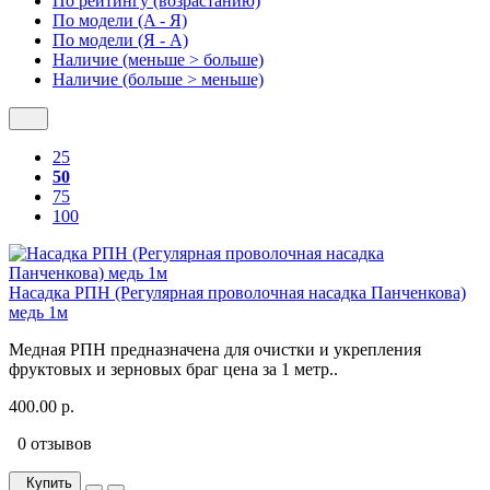
По рейтингу (возрастанию)
По модели (A - Я)
По модели (Я - A)
Наличие (меньше > больше)
Наличие (больше > меньше)
25
50
75
100
Насадка РПН (Регулярная проволочная насадка Панченкова)
медь 1м
Медная РПН предназначена для очистки и укрепления
фруктовых и зерновых браг цена за 1 метр..
400.00 р.
0 отзывов
Купить