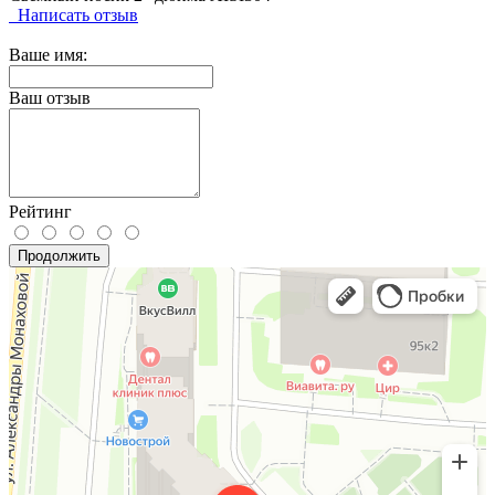
Написать отзыв
Ваше имя:
Ваш отзыв
Рейтинг
Продолжить
Москва
Улица Александры Монаховой, 95к1, подъезд 1 — Яндекс.Карты