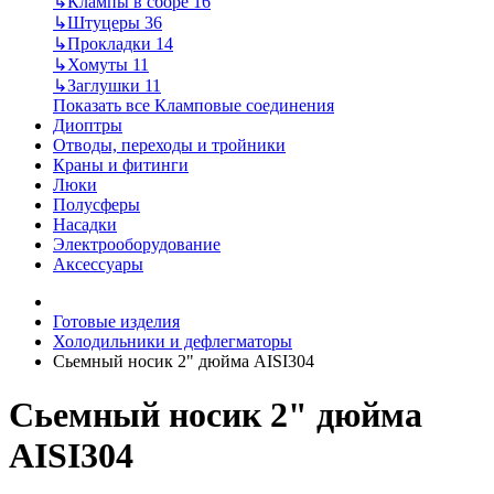
↳
Клампы в сборе
16
↳
Штуцеры
36
↳
Прокладки
14
↳
Хомуты
11
↳
Заглушки
11
Показать все Кламповые соединения
Диоптры
Отводы, переходы и тройники
Краны и фитинги
Люки
Полусферы
Насадки
Электрооборудование
Аксессуары
Готовые изделия
Холодильники и дефлегматоры
Сьемный носик 2" дюйма AISI304
Сьемный носик 2" дюйма
AISI304